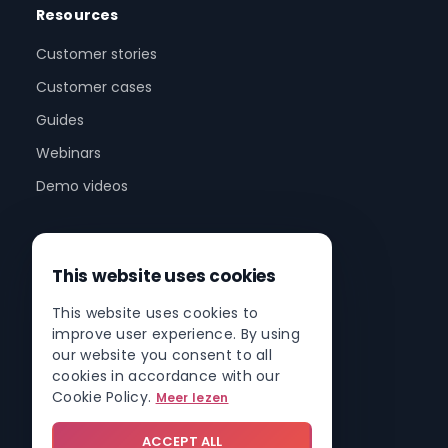
Resources
Customer stories
Customer cases
Guides
Webinars
Demo videos
Company
This website uses cookies
About us
This website uses cookies to
Partner program
improve user experience. By using
Partner network
our website you consent to all
cookies in accordance with our
Contact
Cookie Policy.
Meer lezen
Roadmap
ACCEPT ALL