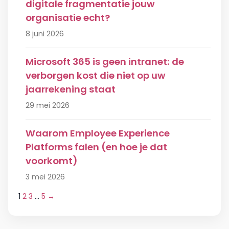
digitale fragmentatie jouw
organisatie echt?
8 juni 2026
Microsoft 365 is geen intranet: de
verborgen kost die niet op uw
jaarrekening staat
29 mei 2026
Waarom Employee Experience
Platforms falen (en hoe je dat
voorkomt)
3 mei 2026
Berichten
1
2
3
…
5
→
paginering