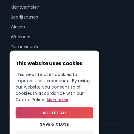
Klantverhalen
Bedrijfscases
Gidsen
Webinars
Demovideo's
This website uses cookies
Bedrijf
This website uses cookies to
Over ons
improve user experience. By using
Partnerprogramma
our website you consent to all
cookies in accordance with our
Partnernetwerk
Cookie Policy.
Meer lezen
Contact
ACCEPT ALL
SAVE & CLOSE