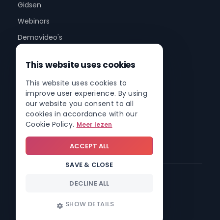
Gidsen
Webinars
Demovideo's
This website uses cookies
Bedrijf
This website uses cookies to
Over ons
improve user experience. By using
Partnerprogramma
our website you consent to all
cookies in accordance with our
Partnernetwerk
Cookie Policy.
Meer lezen
Contact
ACCEPT ALL
SAVE & CLOSE
DECLINE ALL
© 2026 Involv intranet
SHOW DETAILS
Trust center