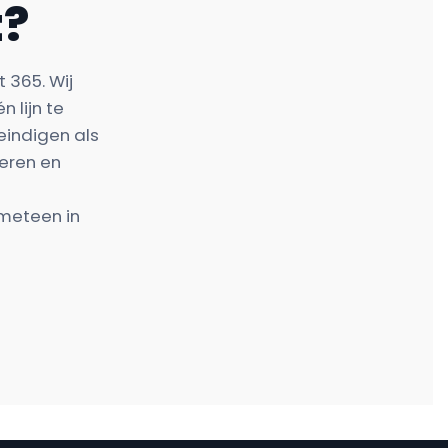
t?
 365. Wij
 lijn te
eindigen als
ceren en
 meteen in