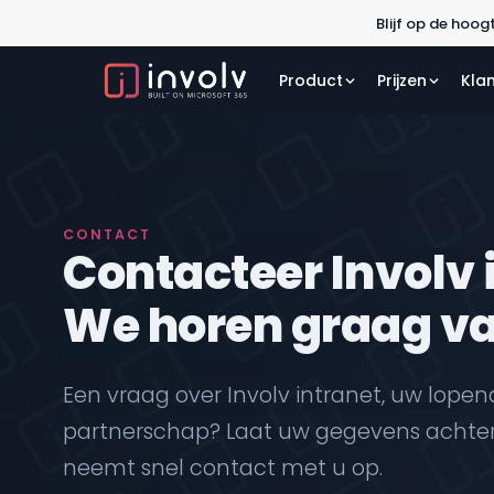
Blijf op de hoog
Product
Prijzen
Kla
CONTACT
Contacteer Involv 
We horen graag va
Een vraag over Involv intranet, uw lopen
partnerschap? Laat uw gegevens achter 
neemt snel contact met u op.