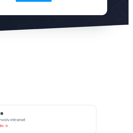
ke
volv intranet
In →