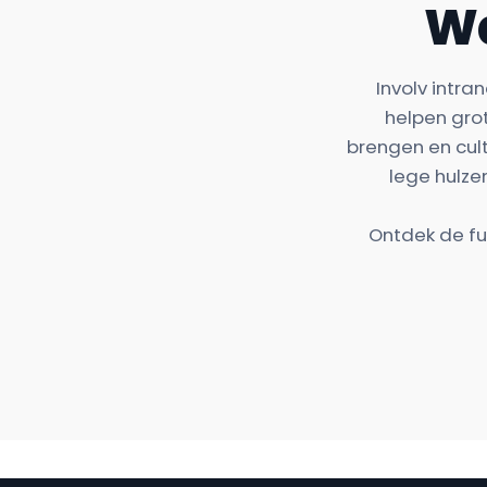
Wa
Involv intra
helpen gro
brengen en cult
lege hulzen
Ontdek de
fu