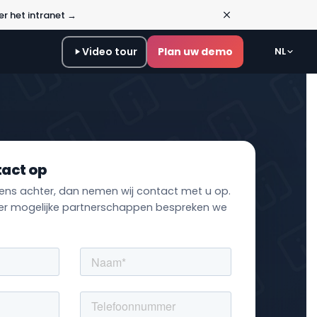
er het intranet →
Video tour
Plan uw demo
NL
act op
ns achter, dan nemen wij contact met u op.
er mogelijke partnerschappen bespreken we