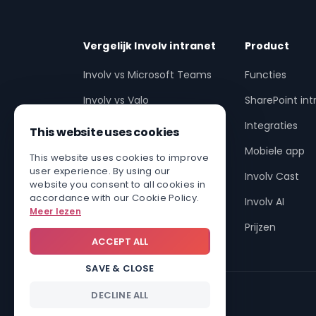
Vergelijk Involv intranet
Product
Involv vs Microsoft Teams
Functies
Involv vs Valo
SharePoint int
Involv vs Workplace (Meta)
Integraties
This website uses cookies
Involv vs SharePoint
Mobiele app
This website uses cookies to improve
user experience. By using our
Involv vs non-SharePoint
Involv Cast
website you consent to all cookies in
accordance with our Cookie Policy.
SharePoint intranet
Involv AI
Meer lezen
upgraden
Prijzen
ACCEPT ALL
SAVE & CLOSE
DECLINE ALL