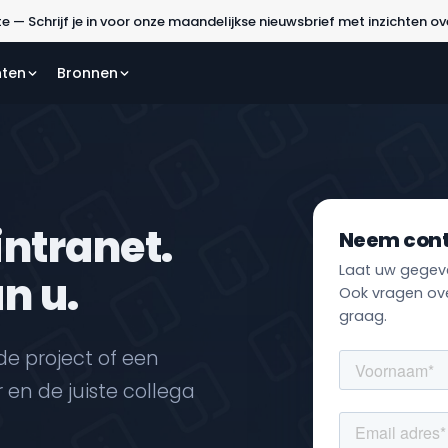
te — Schrijf je in voor onze maandelijkse nieuwsbrief met inzichten ov
nten
Bronnen
intranet.
Neem cont
Laat uw gegeve
n u.
Ook vragen ov
graag.
de project of een
en de juiste collega