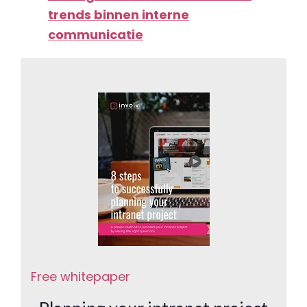
trends binnen interne
communicatie
Free whitepaper