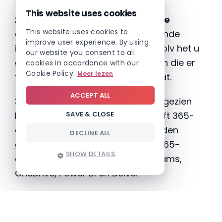
This website uses cookies
2. Verbazingwekkende intuïtieve
This website uses cookies to
ontwerpen:
met verbazingwekkende
improve user experience. By using
ingebouwde sjablonen maakt Involv het u
our website you consent to all
gemakkelijk om pagina’s te maken die er
cookies in accordance with our
Cookie Policy.
Meer lezen
fantastisch uitzien op elk apparaat.
ACCEPT ALL
3. Microsoft 365-integratie
: Aangezien
SAVE & CLOSE
Involv is gebouwd op het Microsoft 365-
ecosysteem, kan het perfect worden
DECLINE ALL
geïntegreerd met alle Microsoft 365-
SHOW DETAILS
oplossingen zoals SharePoint, Teams,
OneDrive, Power BI en Delve.
4. Hoge acceptatie en betrokkenheid:
na
een succesvolle uitrol blijft ons team bij jou,