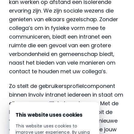
kan werken op afstand een isolerende
ervaring zijn. We zijn sociale wezens die
genieten van elkaars gezelschap. Zonder
collega’s om in fysieke vorm mee te
communiceren, biedt een intranet een
ruimte die een gevoel van een grotere
verbondenheid en gemeenschap biedt,
naast het bieden van vele manieren om
contact te houden met uw collega’s.
Zo stelt de gebruikersprofielcomponent
binnen Involv intranet iedereen in staat om
elkaar persoonlijk te leren kennen. Met de
komende verjaardagen mis je nooit de
This website uses cookies
verjaardagen van je collega’s. De nieuwe
This website uses cookies to
aanwervingen-widget laat zien wie jouw
improve user experience. By using