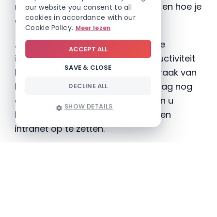
nieuwe collega’s zijn, wat ze doen en hoe je
our website you consent to all
cookies in accordance with our
contact met hen kunt opnemen.
Cookie Policy.
Meer lezen
Als u meer informatie wilt over hoe
ACCEPT ALL
intranetsoftware uw bedrijfsproductiviteit
SAVE & CLOSE
kan helpen te midden van de uitbraak van
het coronavirus, neem dan vandaag nog
DECLINE ALL
contact met ons op. Ons team kan u
SHOW DETAILS
helpen om binnen enkele dagen een
intranet op te zetten.