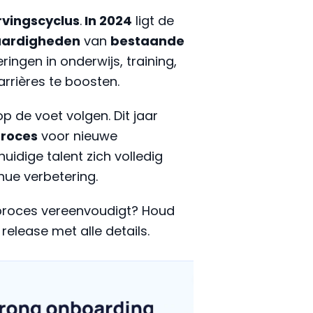
rvingscyclus
.
In 2024
ligt de
aardigheden
van
bestaande
eringen in onderwijs, training,
rrières te boosten.
p de voet volgen. Dit jaar
roces
voor nieuwe
idige talent zich volledig
nue verbetering.
gproces vereenvoudigt? Houd
elease met alle details.