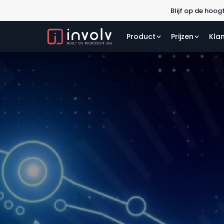
B
Product
Prijzen
Kla