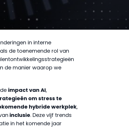
nderingen in interne
oals de toenemende rol van
 talentontwikkelingsstrategieën
ren de manier waarop we
 de
impact van AI
,
trategieën om stress te
opkomende hybride werkplek
,
 van
inclusie
. Deze vijf trends
tie in het komende jaar