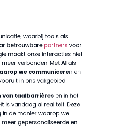
icatie, waarbij tools als
maar betrouwbare
partners
voor
e maakt onze interacties niet
en meer verbonden. Met
AI
als
waarop we communicere
n en
ooruit in ons vakgebied.
 van taalbarrières
en in het
Dit is vandaag al realiteit. Deze
ng in de manier waarop we
 meer gepersonaliseerde en