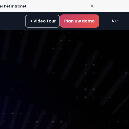
 →
Video tour
Plan uw demo
NL