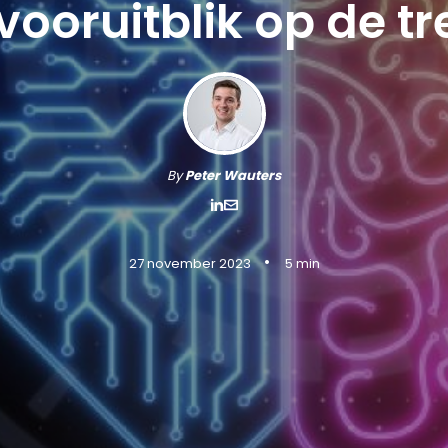
vooruitblik op de t
By
Peter Wauters
•
27 november 2023
5 min