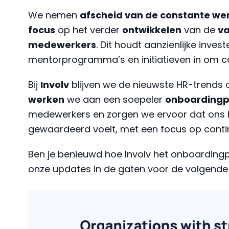
We nemen
afscheid van de constante we
focus
op het verder
ontwikkelen
van de
v
medewerkers
. Dit houdt aanzienlijke invest
mentorprogramma’s en initiatieven in om ca
Bij
Involv
blijven we de nieuwste HR-trends o
werken
we aan een soepeler
onboardingp
medewerkers en zorgen we ervoor dat ons hu
gewaardeerd voelt, met een focus op conti
Ben je benieuwd hoe Involv het onboardin
onze updates in de gaten voor de volgende r