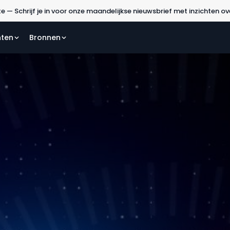
ereken de ROI van je intranet in 2 minuten met onze gratis calculator
nten
Bronnen