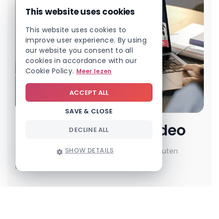
This website uses cookies
This website uses cookies to
improve user experience. By using
our website you consent to all
cookies in accordance with our
Cookie Policy.
Meer lezen
ACCEPT ALL
SAVE & CLOSE
Bekijk onze demovideo
DECLINE ALL
SHOW DETAILS
Ontdek Involv Intranet in minder dan 5 minuten
Bekijk demo >