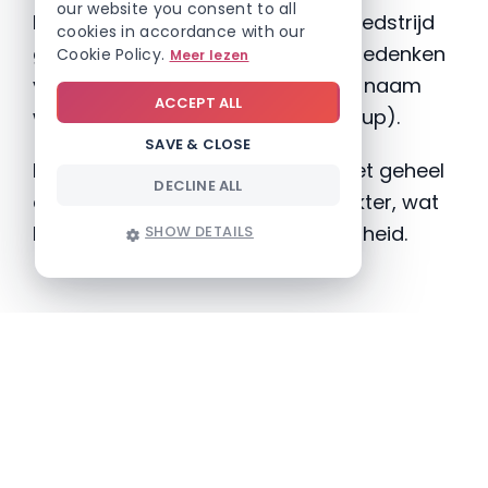
our website you consent to all
Binnen de organisatie werd een wedstrijd
cookies in accordance with our
georganiseerd om een naam te bedenken
Cookie Policy.
Meer lezen
voor de nieuwsbrief. De winnende naam
ACCEPT ALL
werd
“Nic Nac”
(Nieuws In Close-up).
SAVE & CLOSE
De lancering op Sinterklaas gaf het geheel
DECLINE ALL
een herkenbaar en feestelijk karakter, wat
bijdroeg aan de interne betrokkenheid.
SHOW DETAILS
Resultaten
Na de lancering werd een interne
bevraging uitgevoerd bij medewerkers. De
feedback was overwegend positief en het