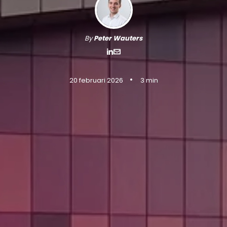
By
Peter Wauters
•
20 februari 2026
3 min