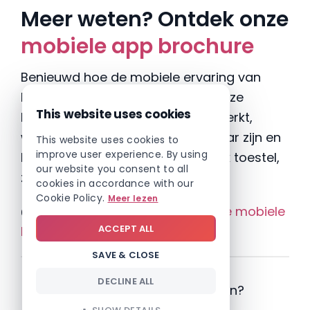
Meer weten? Ontdek onze
mobiele app brochure
Benieuwd hoe de mobiele ervaring van
Involv eruitziet in de praktijk? In onze
This website uses cookies
brochure ontdek je hoe de app werkt,
welke functionaliteiten beschikbaar zijn en
This website uses cookies to
improve user experience. By using
hoe je snel van start gaat – op elk toestel,
our website you consent to all
zonder gedoe.
cookies in accordance with our
Cookie Policy.
Meer lezen
👉
Download de brochure over de mobiele
ACCEPT ALL
Involv-app
SAVE & CLOSE
DECLINE ALL
Klaar om het zelf te ervaren?