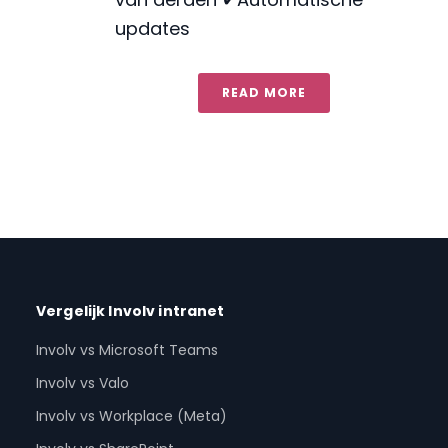
updates
READ MORE
Vergelijk Involv intranet
Involv vs Microsoft Teams
Involv vs Valo
Involv vs Workplace (Meta)