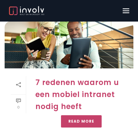
7 redenen waarom u
een mobiel intranet
nodig heeft
0
READ MORE