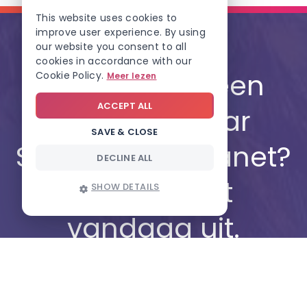
This website uses cookies to
improve user experience. By using
our website you consent to all
cookies in accordance with our
Starten met een
Cookie Policy.
Meer lezen
ACCEPT ALL
kant-en-klaar
SAVE & CLOSE
SharePoint intranet?
DECLINE ALL
Probeer het
SHOW DETAILS
vandaag uit.
01
.