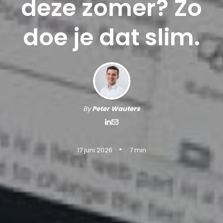
deze zomer? Zo
doe je dat slim.
By
Peter Wauters
•
17 juni 2026
7 min