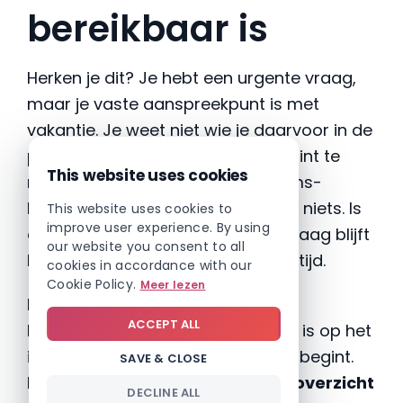
bereikbaar is
Herken je dit? Je hebt een urgente vraag,
maar je vaste aanspreekpunt is met
vakantie. Je weet niet wie je daarvoor in de
plaats kunt contacteren en je begint te
This website uses cookies
raden. Je stuurt iemand een Teams-
berichtje, maar hoort twee dagen niets. Is
This website uses cookies to
improve user experience. By using
die persoon ook weg? Druk? De vraag blijft
our website you consent to all
hangen, en ondertussen loopt de tijd.
cookies in accordance with our
Cookie Policy.
Meer lezen
Dat is vermijdbaar. Zorg dat
ACCEPT ALL
bereikbaarheid duidelijk zichtbaar is op het
intranet, vóór de vakantieperiode begint.
SAVE & CLOSE
Publiceer een
beschikbaarheidsoverzicht
DECLINE ALL